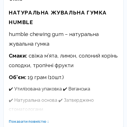
НАТУРАЛЬНА ЖУВАЛЬНА ГУМКА
HUMBLE
humble chewіng gum –
натуральна
жувальна гумка
Смаки:
свіжа м’ята, лимон, солоний корінь
солодки, тропічні фрукти
Об’єм:
19 грам (10шт.)
✔️ Утилізована упаковка ✔️ Веганська
✔️ Натуральна основа ✔️ Затверджено
стоматологами
Показати повністю ↓
Ви знали, що звичайна жувальна гумка