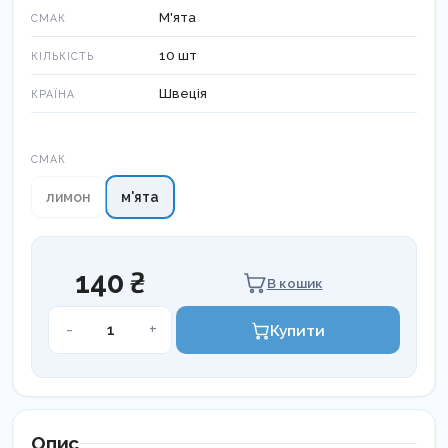
М'ята
СМАК
10 шт
КІЛЬКІСТЬ
Швеція
КРАЇНА
Смак
СМАК
лимон
м'ята
140 ₴
В кошик
Жувальна
-
+
Купити
гумка
Humble
кількість
Опис