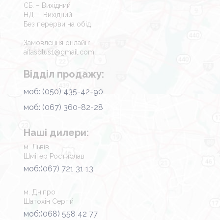
СБ. – Вихідний
НД. – Вихідний
Без перерви на обід
Замовлення онлайн:
aitasplus1@gmail.com
Відділ продажу:
моб: (050) 435-42-90
моб: (067) 360-82-28
Наші дилери:
м. Львів
Шмігер Ростислав
моб:(067) 721 31 13
м. Дніпро
Шатохін Сергій
моб:(068) 558 42 77