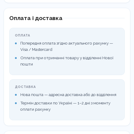
насправді складається з пластикової
основи? Ми не віримо в жування
Оплата і доставка
пластмас, тому зробили власну, що
складається лише з натуральних
ОПЛАТА
Попередня оплата згідно актуального рахунку —
інгредієнтів.
Visa / Mastercard
Оплата при отриманні товару у відділенні Нової
Склад:
підсолоджувач (ксиліт 72,2%),
пошти
натуральна основа ясена, натуральні
ароматизатори, зволожувач (гліцерин),
ДОСТАВКА
порошок сальміаку (аромат), хлорид
Нова пошта — адресна доставка або до відділення
амонію, порошок кореня солодки,
Термін доставки по Україні — 1–2 дні з моменту
оплати рахунку
екстракт кореня солодки, антизлежувач
(стеарат магнію), загущувач (аравійська
камедь), екстракт кореня солодки,