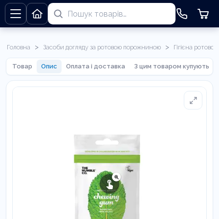
>
>
Головна
Засоби догляду за ротовою порожниною
Гігієна ротово
Товар
Опис
Оплата і доставка
З цим товаром купують