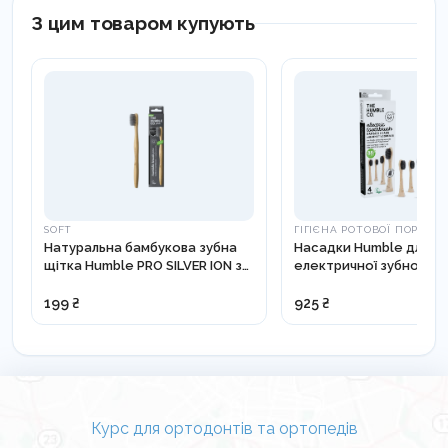
З цим товаром купують
рослинний концентрат (яблуко, гібіскус),
засіб для глазурування (віск карнауби).
SOFT
ГІГІЄНА РОТОВОЇ ПОРОЖ
Натуральна бамбукова зубна
Насадки Humble для
щітка Humble PRO SILVER ION з
електричної зубної щі
антибактеріальною щетиною -
Philips, 4шт - ETH003-4
890PRO3
199 ₴
925 ₴
Курс для ортодонтів та ортопедів