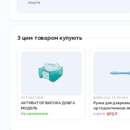
пошти
З цим товаром купують
АКТИВАТОРИ
ДЗЕРКАЛА ТА РУЧКИ
АКТИВАТОР ВИСОКА ДОВГА
Ручка для дзеркала
МОДЕЛЬ
ортодонтичною лі
25-26 ES
905 ₴
На замовлення
1 510 ₴