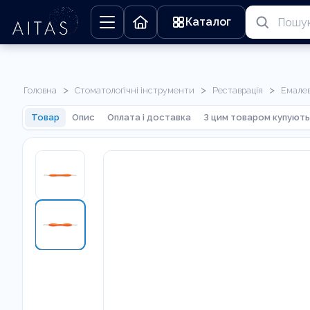
Каталог
>
>
>
Головна
Стоматологічні інструменти
Реставрація
Емалев
Товар
Опис
Оплата і доставка
З цим товаром купують