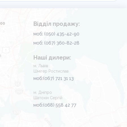
Відділ продажу:
.00
моб: (050) 435-42-90
моб: (067) 360-82-28
m
Наші дилери:
м. Львів
Шмігер Ростислав
моб:(067) 721 31 13
м. Дніпро
Шатохін Сергій
моб:(068) 558 42 77