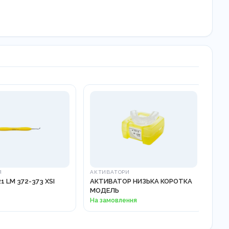
Я
АКТИВАТОРИ
ЕМА
 LM 372-373 XSI
АКТИВАТОР НИЗЬКА КОРОТКА
Шпа
МОДЕЛЬ
На замовлення
1 0