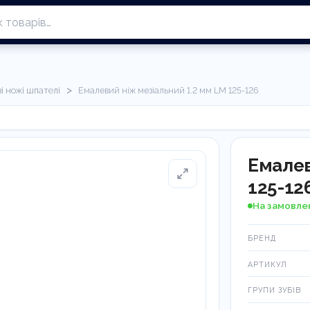
>
і ножі шпателі
Емалевий ніж мезіальний 1.2 мм LM 125-126
Емалев
125-12
На замовле
БРЕНД
АРТИКУЛ
ГРУПИ ЗУБІВ