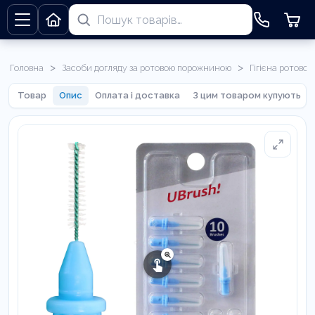
>
>
Головна
Засоби догляду за ротовою порожниною
Гігієна ротово
Товар
Опис
Оплата і доставка
З цим товаром купують