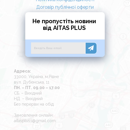
Договір публічної оферти
Не пропустіть новини
від AITAS PLUS
Адреса:
33000, Україна, м.Рівне
вул. Дубенська, 11
ПН. – ПТ. 09.00 – 17.00
СБ. – Вихідний
НД. – Вихідний
Без перерви на обід
Замовлення онлайн:
aitasplus1@gmail.com