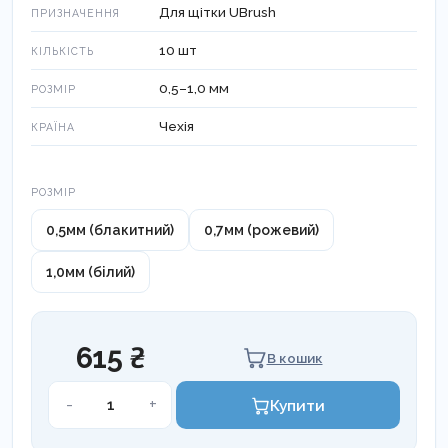
Для щітки UBrush
ПРИЗНАЧЕННЯ
10 шт
КІЛЬКІСТЬ
0,5–1,0 мм
РОЗМІР
Чехія
КРАЇНА
Розмір
РОЗМІР
0,5мм (блакитний)
0,7мм (рожевий)
1,0мм (білий)
615 ₴
В кошик
Браш
-
+
Купити
UBrush!
інтердентальний