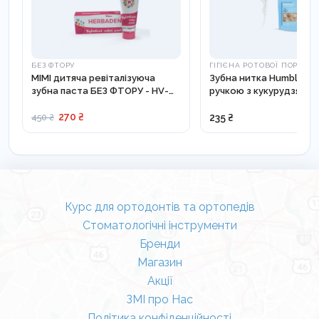
БЕЗ ФТОРУ
ГІГІЄНА РОТОВОЇ ПОРОЖ
MIMI дитяча ревіталізуюча
Зубна нитка Humble PR
зубна паста БЕЗ ФТОРУ - HV-
ручкою з кукурудзяног
128
крохмалю з фторидни
покриттям - DFPR001
270 ₴
235 ₴
450 ₴
Курс для ортодонтів та ортопедів
Стоматологічні інструменти
Бренди
Магазин
Акції
ЗМІ про Нас
Політика конфіденційності