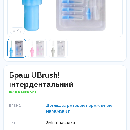
1 / 3
Браш UBrush!
інтердентальний
Є в наявності
Догляд за ротовою порожниною
БРЕНД
HERBADENT
Змінні насадки
ТИП