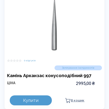
0 відгуків
Заточування інструментів
Камінь Арканзас конусоподібний 997
2995,00
₴
ЦІНА
Купити
В кошик